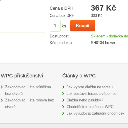
367 Kč
Cena s DPH
Cena bez DPH
303 Kč
ks
Dostupnost
Skladem - dodávka do
Kód produktu
SH0134-brown
WPC příslušenství
Články o WPC
Zakončovací lišta průběžná
Jak vybrat dlažbu na terasu
bez otvorů
Jak postavit terasu svépomocí
Zakončovací lišta rohová bez
Dlažba nebo palubky?
otvorů
Chodníček k bazénu z WPC
Jak vybudovat zahradní chodníček