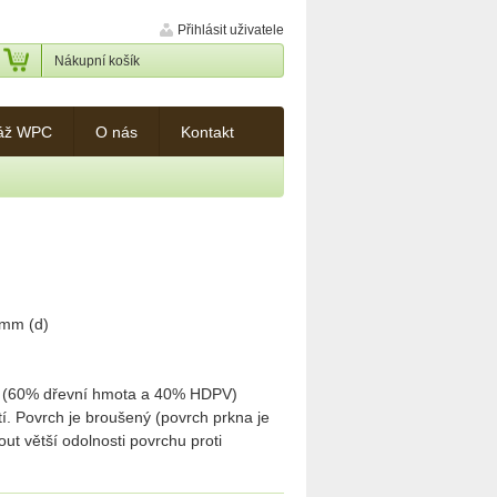
Přihlásit uživatele
Nákupní košík
áž WPC
O nás
Kontakt
 mm (d)
lu (60% dřevní hmota a 40% HDPV)
í. Povrch je broušený (povrch prkna je
t větší odolnosti povrchu proti