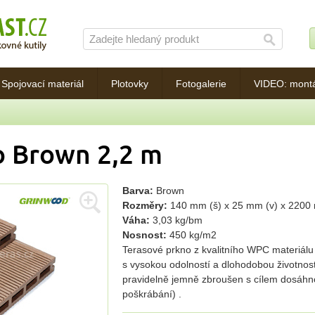
Spojovací materiál
Plotovky
Fotogalerie
VIDEO: mont
o Brown 2,2 m
Barva:
Brown
Rozměry:
140 mm (š) x 25 mm (v) x 2200
Váha:
3,03 kg/bm
Nosnost:
450 kg/m2
Terasové prkno z kvalitního WPC materiá
s vysokou odolností a dlohodobou životnost
pravidelně jemně zbroušen s cílem dosáhnou
poškrábání) .