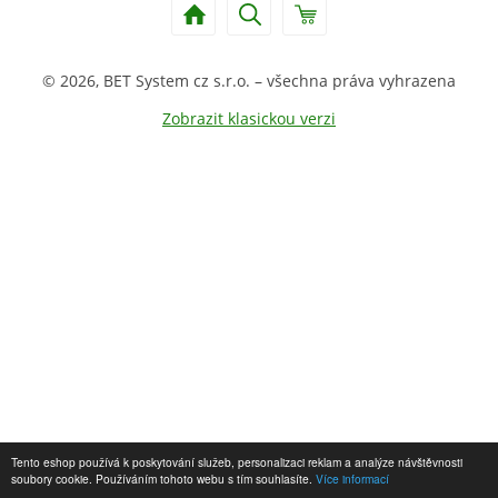
© 2026, BET System cz s.r.o. – všechna práva vyhrazena
Zobrazit klasickou verzi
Tento eshop používá k poskytování služeb, personalizaci reklam a analýze návštěvnosti
soubory cookie. Používáním tohoto webu s tím souhlasíte.
Více informací