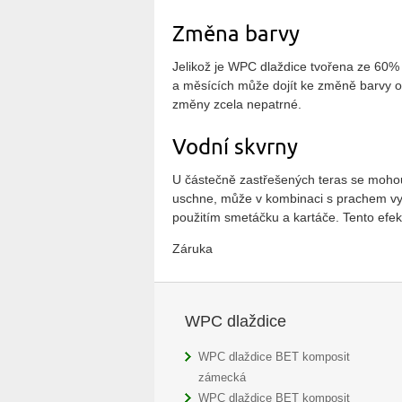
Změna barvy
Jelikož je WPC dlaždice tvořena ze 60% 
a měsících může dojít ke změně barvy o 
změny zcela nepatrné.
Vodní skvrny
U částečně zastřešených teras se mohou 
uschne, může v kombinaci s prachem vytv
použitím smetáčku a kartáče. Tento efe
Záruka
WPC dlaždice
WPC dlaždice BET komposit
zámecká
WPC dlaždice BET komposit