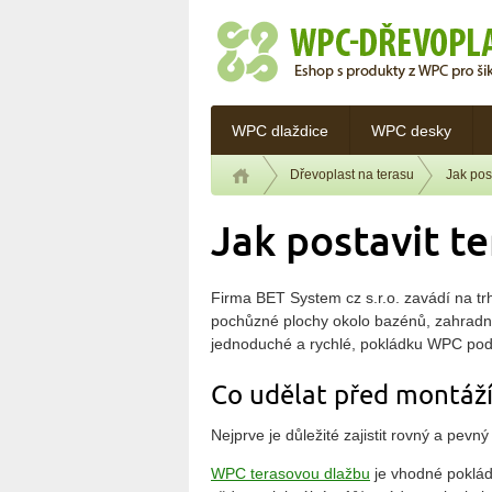
WPC dlaždice
WPC desky
Dřevoplast na terasu
Jak pos
Jak postavit t
Firma BET System cz s.r.o. zavádí na t
pochůzné plochy okolo bazénů, zahradní
jednoduché a rychlé, pokládku WPC pod
Co udělat před montáží
Nejprve je důležité zajistit rovný a pe
WPC terasovou dlažbu
je vhodné pokláda