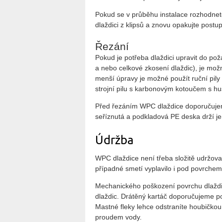
Pokud se v průběhu instalace rozhodnete
dlaždici z klipsů a znovu opakujte postu
Řezání
Pokud je potřeba dlaždici upravit do po
a nebo celkové zkosení dlaždic), je možn
menší úpravy je možné použít ruční pily 
strojní pilu s karbonovým kotoučem s h
Před řezáním WPC dlaždice doporučujeme
seříznutá a podkladová PE deska drží j
Údržba
WPC dlaždice není třeba složitě udržova
případné smetí vyplavilo i pod povrchem 
Mechanického poškození povrchu dlaždic
dlaždic. Drátěný kartáč doporučujeme pou
Mastné fleky lehce odstraníte houbičkou
proudem vody.