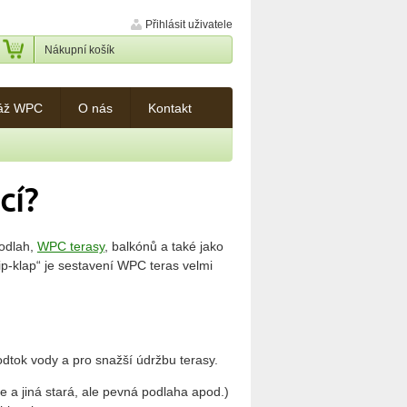
Přihlásit uživatele
Nákupní košík
áž WPC
O nás
Kontakt
cí?
podlah,
WPC terasy
, balkónů a také jako
p-klap“ je sestavení WPC teras velmi
odtok vody a pro snažší údržbu terasy.
e a jiná stará, ale pevná podlaha apod.)