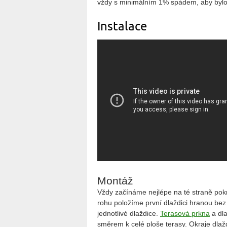
vždy s minimálním 1% spádem, aby bylo 
Instalace
Montáž
Vždy začínáme nejlépe na té straně pok
rohu položíme první dlaždici hranou bez
jednotlivé dlaždice.
Terasová prkna
a dla
směrem k celé ploše terasy. Okraje dlaž