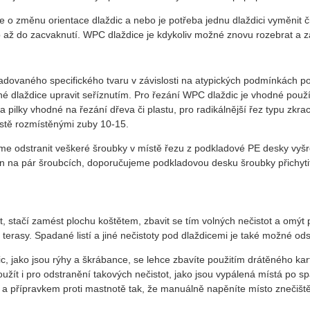
 o změnu orientace dlaždic a nebo je potřeba jednu dlaždici vyměnit č
p až do zacvaknutí. WPC dlaždice je kdykoliv možné znovu rozebrat a za
žadovaného specifického tvaru v závislosti na atypických podmínkách po
é dlaždice upravit seříznutím. Pro řezání WPC dlaždic je vhodné použít
a pilky vhodné na řezání dřeva či plastu, pro radikálnější řez typu zkr
ustě rozmístěnými zuby 10-15.
 odstranit veškeré šroubky v místě řezu z podkladové PE desky vyšr
en na pár šroubcích, doporučujeme podkladovou desku šroubky přichyt
t, stačí zamést plochu koštětem, zbavit se tím volných nečistot a omý
terasy. Spadané listí a jiné nečistoty pod dlaždicemi je také možné od
, jako jsou rýhy a škrábance, se lehce zbavíte použitím drátěného k
žít i pro odstranění takových nečistot, jako jsou vypálená místá po sp
 a přípravkem proti mastnotě tak, že manuálně napěníte místo znečištěn