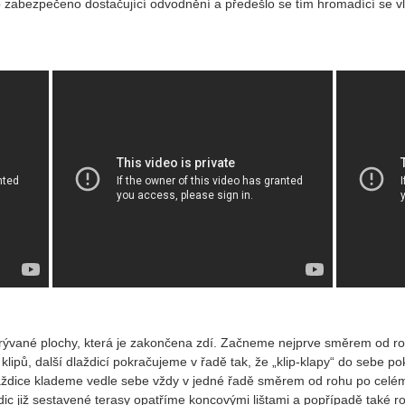
zabezpečeno dostačující odvodnění a předešlo se tím hromadící se vl
rývané plochy, která je zakončena zdí. Začneme nejprve směrem od ro
 klipů, další dlaždicí pokračujeme v řadě tak, že „klip-klapy“ do sebe
ždice klademe vedle sebe vždy v jedné řadě směrem od rohu po celém
dic již sestavené terasy opatříme koncovými lištami a popřípadě také r