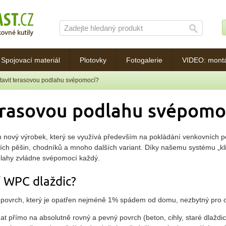
Spojovací materiál
Plotovky
Fotogalerie
VIDEO: mont
tavit terasovou podlahu svépomocí?
erasovou podlahu svépomo
rh nový výrobek, který se využívá především na pokládání venkovních 
ch pěšin, chodníků a mnoho dalších variant. Díky našemu systému „kli
lahy zvládne svépomocí každý.
 WPC dlaždic?
vný povrch, který je opatřen nejméně 1% spádem od domu, nezbytný pro 
t přímo na absolutně rovný a pevný povrch (beton, cihly, staré dlaždic