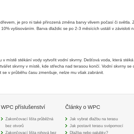
dřevem, je pro ni také přirozená změna barvy vlivem počasí či světla. 
10% vyšisováním. Barva dlaždic se po 2-3 měsících ustálí v závisloti
v místě stékání vody vytvořit vodní skvrny. Dešťová voda, která stéká
ářet skvrny v místě, kde střecha nad terasou končí. Vodní skvrny se d
kt se v průběhu času zmenšuje, nelze mu však zabránit.
WPC příslušenství
Články o WPC
Zakončovací lišta průběžná
Jak vybrat dlažbu na terasu
bez otvorů
Jak postavit terasu svépomocí
Zakončovací lišta rohová bez
Dlažba nebo palubky?