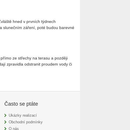
Zvláště hned v prvních týdnech
 na slunečním záření, poté budou barevné
 přímo ze střechy na terasu a později
ají zpravidla odstranit proudem vody či
Často se ptáte
Ukázky realizací
Obchodní podmínky
O nás