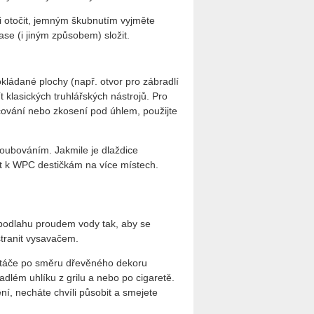
i otočit, jemným škubnutím vyjměte
se (i jiným způsobem) složit.
kládané plochy (např. otvor pro zábradlí
 klasických truhlářských nástrojů. Pro
acování nebo zkosení pod úhlem, použijte
oubováním. Jakmile je dlaždice
it k WPC destičkám na více místech.
t podlahu proudem vody tak, aby se
stranit vysavačem.
artáče po směru dřevěného dekoru
adlém uhlíku z grilu a nebo po cigaretě.
í, necháte chvíli působit a smejete