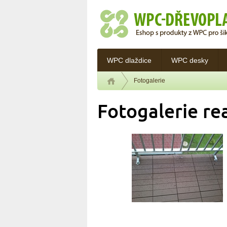
WPC dlaždice
WPC desky
Fotogalerie
Fotogalerie rea