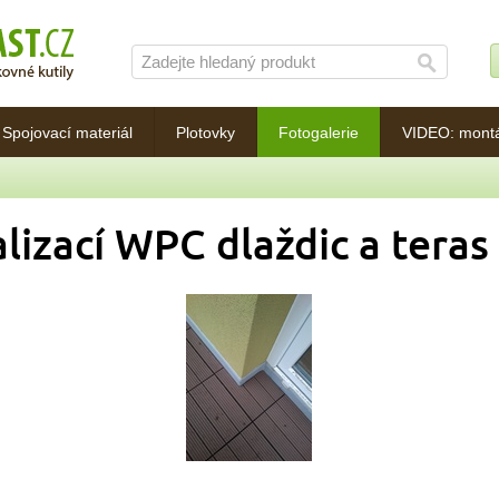
Spojovací materiál
Plotovky
Fotogalerie
VIDEO: mont
lizací WPC dlaždic a teras