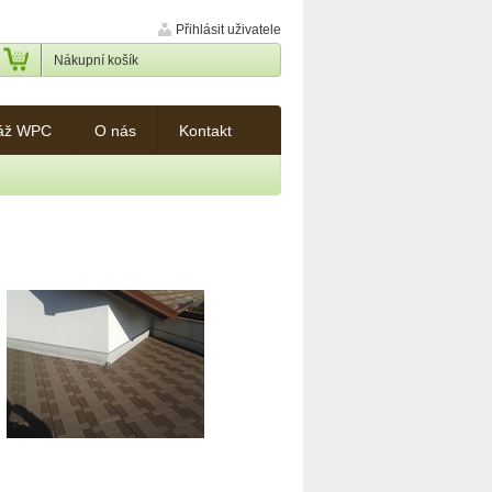
Přihlásit uživatele
Nákupní košík
áž WPC
O nás
Kontakt