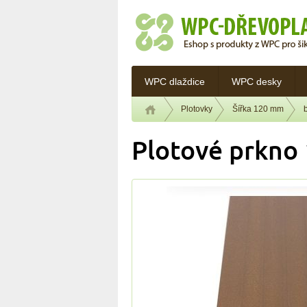
WPC dlaždice
WPC desky
Plotovky
Šířka 120 mm
Plotové prkno 