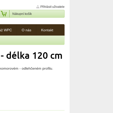
Přihlásit uživatele
Nákupní košík
áž WPC
O nás
Kontakt
 - délka 120 cm
komorovém - odlehčeném profilu.