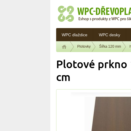
WPC dlaždice
WPC desky
Plotovky
Šířka 120 mm
Plotové prkno 
cm