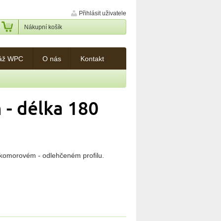
Přihlásit uživatele
Nákupní košík
áž WPC
O nás
Kontakt
 - délka 180
komorovém - odlehčeném profilu.