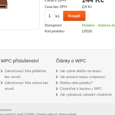
Cena s DPH
Cena bez DPH
119 Kč
ks
Dostupnost
Skladem - dodávka do
Kód produktu
120191
WPC příslušenství
Články o WPC
Zakončovací lišta průběžná
Jak vybrat dlažbu na terasu
bez otvorů
Jak postavit terasu svépomocí
Zakončovací lišta rohová bez
Dlažba nebo palubky?
otvorů
Chodníček k bazénu z WPC
Jak vybudovat zahradní chodníček
vyhrazena
na osobních údajů (GDPR)
|
Výměna odkazů
|
Mapa stránek