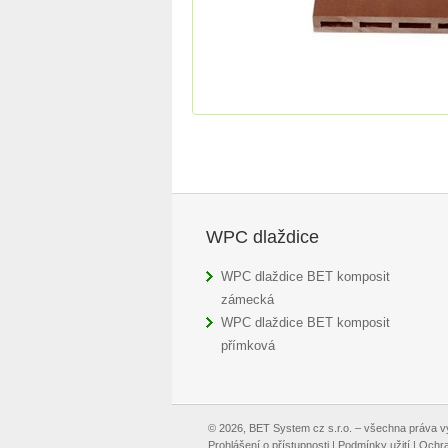
WPC dlaždice
WPC dlaždice BET komposit
zámecká
WPC dlaždice BET komposit
přímková
© 2026, BET System cz s.r.o. – všechna práva 
Prohlášení o přístupnosti
|
Podmínky užití
|
Ochra