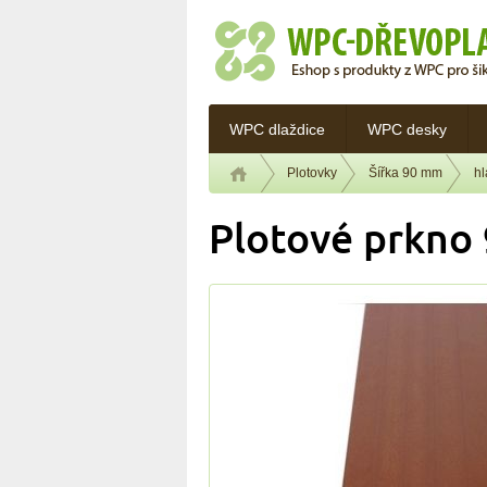
WPC dlaždice
WPC desky
Plotovky
Šířka 90 mm
h
Plotové prkno 