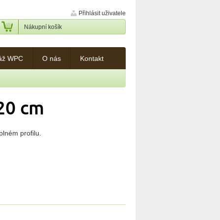
Přihlásit uživatele
Nákupní košík
áž WPC
O nás
Kontakt
120 cm
lném profilu.