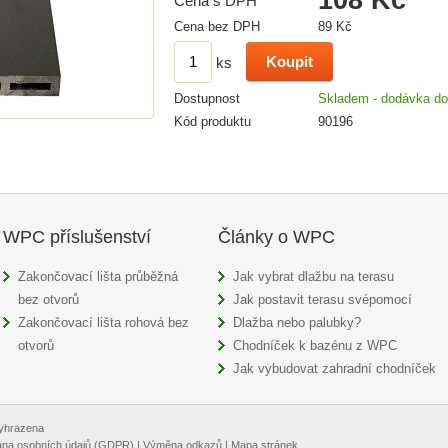
Cena s DPH
Cena bez DPH
89 Kč
ks
Dostupnost
Skladem - dodávka do
Kód produktu
90196
WPC příslušenství
Články o WPC
Zakončovací lišta průběžná
Jak vybrat dlažbu na terasu
bez otvorů
Jak postavit terasu svépomocí
Zakončovací lišta rohová bez
Dlažba nebo palubky?
otvorů
Chodníček k bazénu z WPC
Jak vybudovat zahradní chodníček
vyhrazena
na osobních údajů (GDPR)
|
Výměna odkazů
|
Mapa stránek