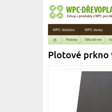
WPC dlaždice
WPC desky
Plotovky
Šířka 90 mm
h
Plotové prkno 