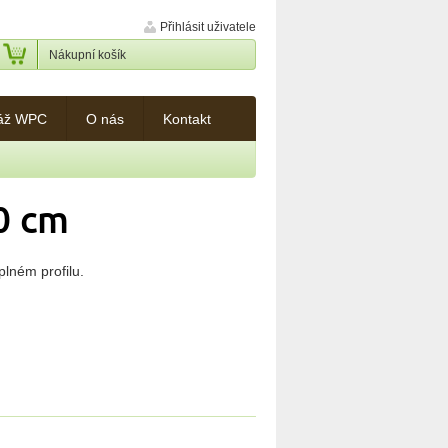
Přihlásit uživatele
Nákupní košík
áž WPC
O nás
Kontakt
0 cm
lném profilu.