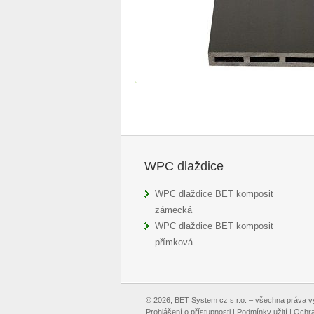
WPC dlaždice
WPC dlaždice BET komposit
zámecká
WPC dlaždice BET komposit
přímková
© 2026, BET System cz s.r.o. – všechna práva 
Prohlášení o přístupnosti
|
Podmínky užití
|
Ochra