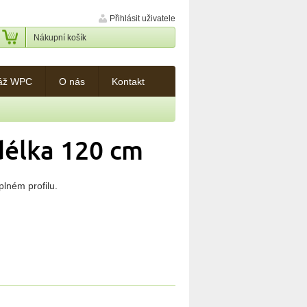
Přihlásit uživatele
Nákupní košík
áž WPC
O nás
Kontakt
délka 120 cm
lném profilu.