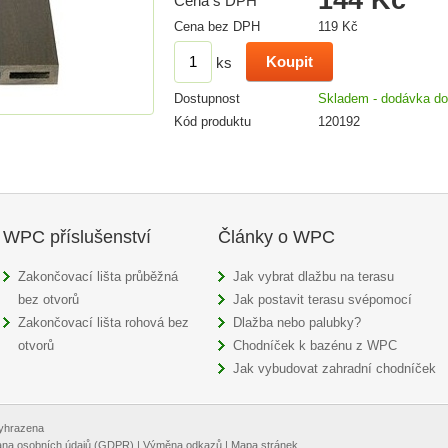
Cena s DPH
Cena bez DPH
119 Kč
ks
Dostupnost
Skladem - dodávka do
Kód produktu
120192
WPC příslušenství
Články o WPC
Zakončovací lišta průběžná
Jak vybrat dlažbu na terasu
bez otvorů
Jak postavit terasu svépomocí
Zakončovací lišta rohová bez
Dlažba nebo palubky?
otvorů
Chodníček k bazénu z WPC
Jak vybudovat zahradní chodníček
vyhrazena
na osobních údajů (GDPR)
|
Výměna odkazů
|
Mapa stránek