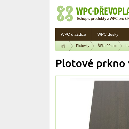
WPC dlaždice
WPC desky
Plotovky
Šířka 90 mm
h
Plotové prkno 