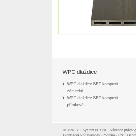
WPC dlaždice
WPC dlaždice BET komposit
zámecká
WPC dlaždice BET komposit
přímková
© 2026, BET System cz s.r.o. – všechna práva 
Prohlášení o přístupnosti
|
Podmínky užití
|
Ochra