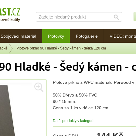
Spojovací materiál
Plotovky
Fotogalerie
VIDEO: mont
ladké
Plotové prkno 90 Hladké - Šedý kámen - délka 120 cm
90 Hladké - Šedý kámen - 
Plotové prkno z WPC materiálu Perwood v p
50% Dřevo a 50% PVC
90 * 15 mm.
Cena za 1 ks v délce 120 cm.
Další produkty v kategorii
144 Kč