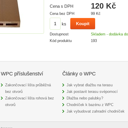
120 Kč
Cena s DPH
Cena bez DPH
99 Kč
ks
Dostupnost
Skladem - dodávka do
Kód produktu
193
WPC příslušenství
Články o WPC
Zakončovací lišta průběžná
Jak vybrat dlažbu na terasu
bez otvorů
Jak postavit terasu svépomocí
Zakončovací lišta rohová bez
Dlažba nebo palubky?
otvorů
Chodníček k bazénu z WPC
Jak vybudovat zahradní chodníček