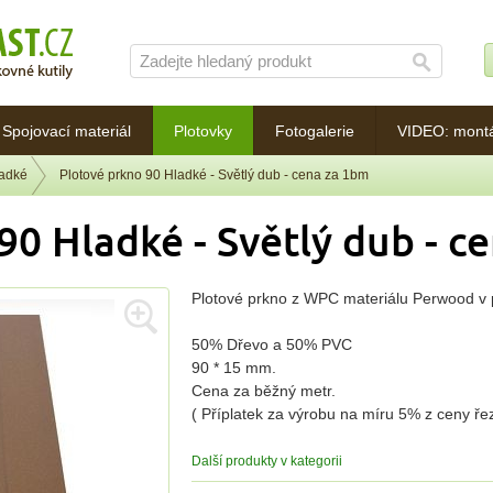
Spojovací materiál
Plotovky
Fotogalerie
VIDEO: mont
ladké
Plotové prkno 90 Hladké - Světlý dub - cena za 1bm
90 Hladké - Světlý dub - c
Plotové prkno z WPC materiálu Perwood v p
50% Dřevo a 50% PVC
90 * 15 mm.
Cena za běžný metr.
( Příplatek za výrobu na míru 5% z ceny ř
Další produkty v kategorii