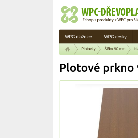
WPC dlaždice
WPC desky
Plotovky
Šířka 90 mm
h
Plotové prkno 