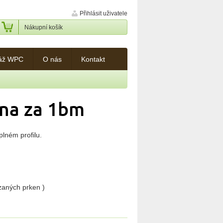
Přihlásit uživatele
Nákupní košík
áž WPC
O nás
Kontakt
ena za 1bm
lném profilu.
ezaných prken )