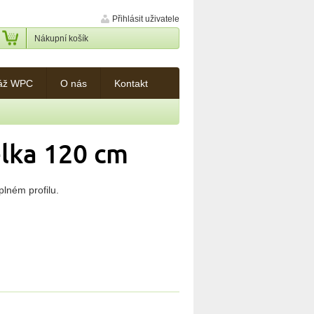
Přihlásit uživatele
Nákupní košík
áž WPC
O nás
Kontakt
élka 120 cm
lném profilu.