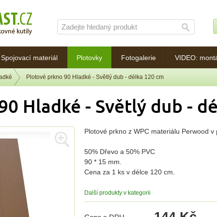
Spojovací materiál
Plotovky
Fotogalerie
VIDEO: mont
ladké
Plotové prkno 90 Hladké - Světlý dub - délka 120 cm
90 Hladké - Světlý dub - d
Plotové prkno z WPC materiálu Perwood v p
50% Dřevo a 50% PVC
90 * 15 mm.
Cena za 1 ks v délce 120 cm.
Další produkty v kategorii
144 Kč