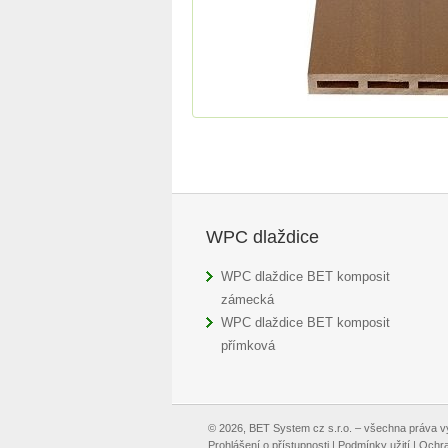
WPC dlaždice
WPC dlaždice BET komposit
zámecká
WPC dlaždice BET komposit
přímková
© 2026, BET System cz s.r.o. – všechna práva 
Prohlášení o přístupnosti
|
Podmínky užití
|
Ochra