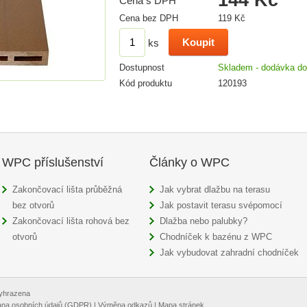
Cena s DPH
Cena bez DPH
119 Kč
ks
Dostupnost
Skladem - dodávka do
Kód produktu
120193
WPC příslušenství
Články o WPC
Zakončovací lišta průběžná
Jak vybrat dlažbu na terasu
bez otvorů
Jak postavit terasu svépomocí
Zakončovací lišta rohová bez
Dlažba nebo palubky?
otvorů
Chodníček k bazénu z WPC
Jak vybudovat zahradní chodníček
vyhrazena
na osobních údajů (GDPR)
|
Výměna odkazů
|
Mapa stránek