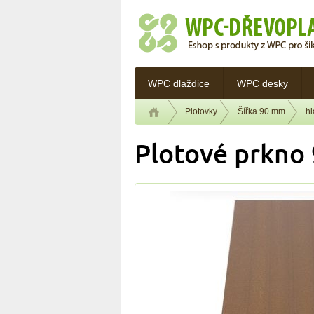
WPC dlaždice
WPC desky
Plotovky
Šířka 90 mm
h
Plotové prkno 