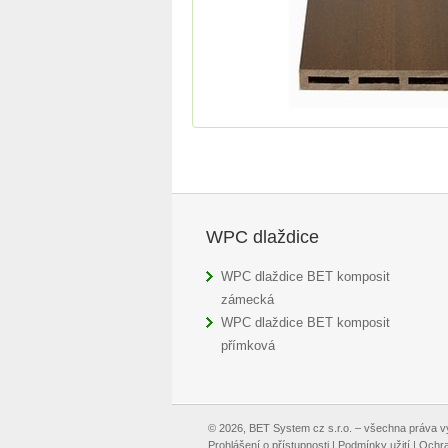
WPC dlaždice
WPC dlaždice BET komposit
zámecká
WPC dlaždice BET komposit
přímková
© 2026, BET System cz s.r.o. – všechna práva 
Prohlášení o přístupnosti
|
Podmínky užití
|
Ochra