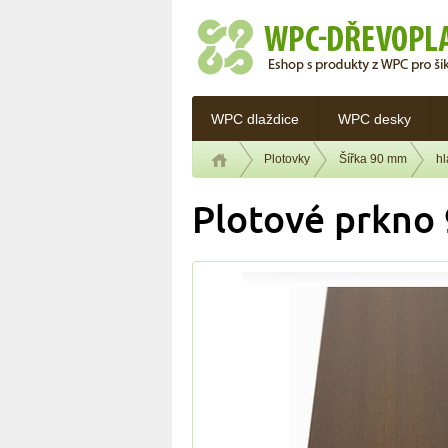
WPC dlaždice
WPC desky
Plotovky
Šířka 90 mm
h
Plotové prkno 