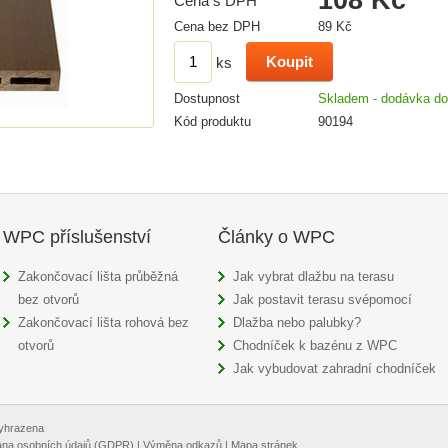
Cena s DPH
Cena bez DPH
89 Kč
ks
Dostupnost
Skladem - dodávka do
Kód produktu
90194
WPC příslušenství
Články o WPC
Zakončovací lišta průběžná
Jak vybrat dlažbu na terasu
bez otvorů
Jak postavit terasu svépomocí
Zakončovací lišta rohová bez
Dlažba nebo palubky?
otvorů
Chodníček k bazénu z WPC
Jak vybudovat zahradní chodníček
vyhrazena
na osobních údajů (GDPR)
|
Výměna odkazů
|
Mapa stránek