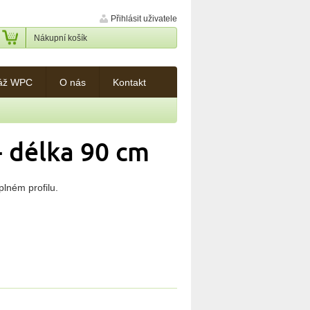
Přihlásit uživatele
Nákupní košík
áž WPC
O nás
Kontakt
- délka 90 cm
lném profilu.