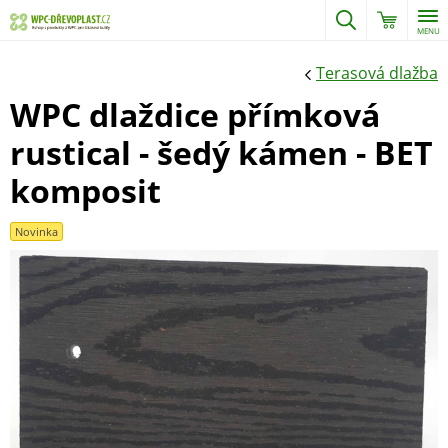
MENU
Terasová dlažba
WPC dlaždice přímková
rustical - šedý kámen - BET
komposit
Novinka